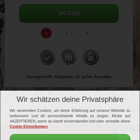
WEITER
1
2
3
Handgeprüfte Mitglieder für echte Kontakte
Wir schätzen deine Privatsphäre
Wir verwenden Cookies, um deine Erfahrung auf unserer Website zu
verbessern und dir personalisierte Inhalte zu zeigen. Klicke auf
AKZEPTIEREN, wenn du damit einverstanden bist oder verwalte deine
Cookie-Einstellungen
.